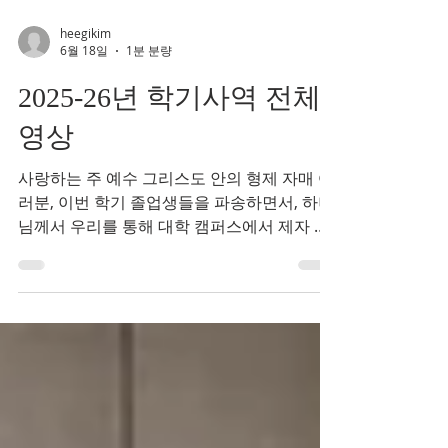
서 살아 계시며, 다음 세대를 세워 가고 계십니
다. 몇 주 전, 저희는 2025–2026학년 사역을
heegikim
마무리하며 지난 한 해를 돌아보는 시간을 가
6월 18일
1분 분량
졌습니다. 캠퍼스 곳곳에서 하나님께서 이루
2025-26년 학기사역 전체
신 일들을 영상으로 정리하다 보니, 저희의 계
획보다 훨
영상
사랑하는 주 예수 그리스도 안의 형제 자매 여
러분, 이번 학기 졸업생들을 파송하면서, 하나
님께서 우리를 통해 대학 캠퍼스에서 제자 양
육을 어떻게 이루어 가시는지 묵상하게 되었
습니다. 올해는 많은 어려움이 있었습니다. 유
혹과 불확실성, 재정적인 어려움으로 인해 사
역과 개인적인 삶이 흔들릴 때도 있었지만, 기
도하며 지난날을 돌아볼 때마다, 한 가지 분명
한 사실을 알게 되었습니다. 우리가 겪은 모든
일은 하나님께서 우리와 함께하시는 사람들을
통해 보여주신 하나님의 은혜와 신실하심에
대한 증거라는 것입니다. 저와 경선 선교사는