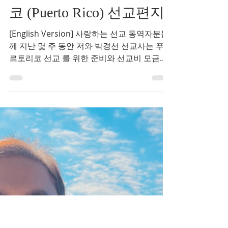
heegikim
2월 16일
1분 분량
두번째- 푸에르토리
코 (Puerto Rico) 선교편지
[English Version] 사랑하는 선교 동역자분들
께 지난 몇 주 동안 저와 박경선 선교사는 푸에
르토리코 선교 를 위한 준비와 선교비 모금을
진행 하고 있습니다. 지난겨울 동안 2026학년
봄학기 사역비도 모금이 되지 않은 상황에서
3월 선교 모금이 어려우니 포기하는 게 좋겠
다는 생각이 들기도 하지만, 함께 가기로 한 학
생들도 어려운 상황에서 기도하며 모금을 하
고 있기에 저희들도 마지막까지 주님께 이 모
든 것을 맡기고 나아고자 합니다. 저희는 현재
총 선교 비용 $4,000중 $2,700가 모금된 상황