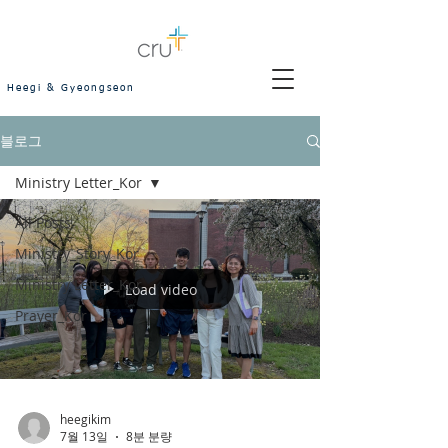
Heegi & Gyeongseon
블로그
Ministry Letter_Kor
All Posts
Ministry_Story_Kor
Ministry Letter_Kor
Load video
Prayer_Kor
heegikim
7월 13일
8분 분량