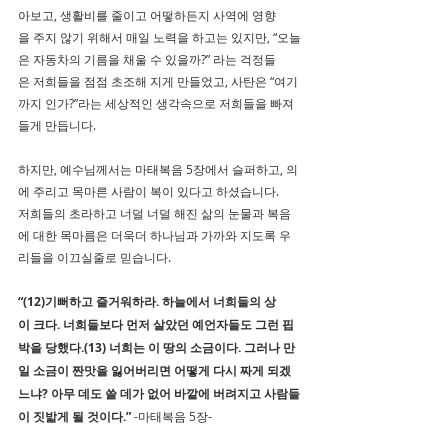
아보고, 생활비를 줄이고 어떻하든지 사역에 영향
을 주지 않기 위해서 매일 노력을 하고는 있지만, “오늘
은 자동차의 기름을 채울 수 있을까?” 라는 걱정들
은 저희들을 점점 초조해 지게 만들었고, 사탄은 “여기
까지 인가?”라는 세상적인 생각속으로 저희들을 빠져
들게 만듭니다.
하지만, 예수님께서는 마태복음 5장에서 슬퍼하고, 의
에 주리고 목마른 사람이 복이 있다고 하셨습니다. 
저희들의 초라하고 너덜 너덜 해진 삶의 눈물과 복음
에 대한 목마름은 더욱더 하나님과 가까와 지도록 우
리들을 이끄실줄로 믿습니다.
“(12)기뻐하고 즐거워하라. 하늘에서 너희들의 상
이 크다. 너희들보다 먼저 살았던 예언자들도 그런 핍
박을 당했다.(13) 너희는 이 땅의 소금이다. 그러나 만
일 소금이 짠맛을 잃어버리면 어떻게 다시 짜게 되겠
느냐? 아무 데도 쓸 데가 없어 바깥에 버려지고 사람들
이 짓밟게 될 것이다.”
 -마태복음 5장- 