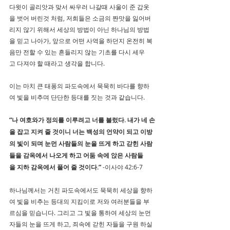
다윗이 골리앗과 맞서 싸우러 나갈때 사울이 준 갑옷
을 벗어 버린것 처럼, 저희들은 소금의 짠맛을 잃어버
리지 않기 위해서 세상의 방법이 아닌 하나님의 방법
을 믿고 나아가, 앞으로 어떤 사역을 하던지 온전히 복
음만 전할 수 있는 흔들리지 않는 기초를 다시 세우
고 다져야 할 때라고 생각을 합니다.  
이는 마치 큰 태퐁의 파도속에서 묵묵히 바다를 향하
여 빛을 비추며 단단한 등대를 짓는 것과 같습니다.  
“나 여호와가 정의를 이루려고 너를 불렀다. 내가 네 손
을 잡고 지켜 줄 것이니 너는 백성의 언약이 되고 이방
의 빛이 되며 눈먼 사람들의 눈을 뜨게 하고 갇힌 사람
들을 감옥에서 나오게 하고 어둠 속에 앉은 사람들
을 지하 감옥에서 풀어 줄 것이다.” 
-이사야 42:6-7
하나님께서는 거친 파도속에서도 묵묵히 세상을 향하
여 빛을 비추는 등대의 지킴이로 저와 여러분들을 부
르심을 믿습니다. 그리고 그 빛을 통하여 세상의 눈먼
자들의 눈을 뜨게 하고, 죄속에 갇힌 자들을 구원 하실