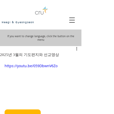
Heegi & Gyeongseon
If you want to change language, click the button on the
menu
2025년 3월의 기도편지와 선교영상
https://youtu.be/059DbwnV6Zo