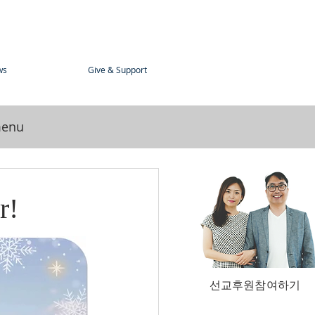
ws
Give & Support
menu
r!
선교후원참여하기