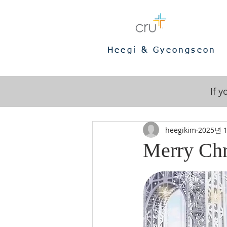
Heegi & Gyeongseon
If 
heegikim
2025년 
Merry Chr