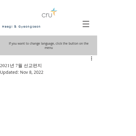
Heegi & Gyeongseon
If you want to change language, click the button on the
menu
2021년 7월 선교편지
Updated:
Nov 8, 2022