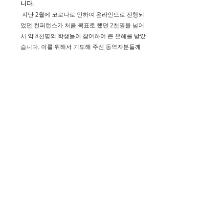
니다.
 지난 2월에 코로나로 인하여 온라인으로 진행되
었던 컨퍼런스가 처음 목표로 했던 2천명을 넘어
서 약 8천명의 학생들이 참여하여 큰 은혜를 받았
습니다. 이를 위해서 기도해 주신 동역자분들께 
감사를 드리며, 특별히 헌신된 학생들을 통하여 
더 많은 학생들이 예수님을 만나고 하나님의 자녀
가 되는 기쁨을 누리는 부흥이 일어나도록 함께 
기도를 부탁드립니다.
인터넷을 홈페이지 
www.winthecampus.com 
을 방문하시면 선교편지와 다양한 사진 그리고 동
영상을 온라인으로 보실수가 있으며, 
페이스북
(Facebook) “www.facebook.com/kimheegi” 에
서도 소식을 전해 드리고 있습니다.
예수님께서 부활하신후에 엠마오 길에서 제자들과 동
행 하시며 그들의 가려진 눈을 밝히시고, 하나님 말씀
으로 그들의 마음을 뜨겁게 하셔서 예루살렘으로 돌아
가도록 만드신것 처럼, 우리들의 자녀들을 캠퍼스에