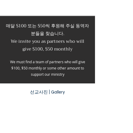
​매달 $100 또는 $50씩 후원해 주실 동역자
분들을 찾습니다.
We invite you as partners who will
give $100, $50 monthly
We must find a team of partners who will give
$100, $50 monthly or some other amount to
support our ministry
​선교사진 | Gallery