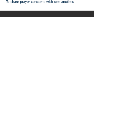
To share prayer concerns with one another.
​여러분들의 동역이 예수님의 복음을 전할
수 있도록 만듭니다.
Your partnership can make a difference in
reaching people for Christ.
Would you make a monthly
commitment of $100 or some other
amount?
매달 $100의 선교후원
참여를 부탁 드립니다.
온라인을 통하여 신청하기
​Give a gift through Online