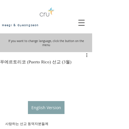
Heegi & Gyeongseon
If you want to change language, click the button on the
menu
푸에르토리코 (Puerto Rico) 선교 (3월)
English Version
사랑하는 선교 동역자분들께