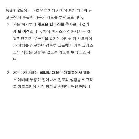
특별히 8월에는 새로운 학기가 시작이 되기 때문에 선
교 동역자 분들께 다음의 기도를 부탁 드립니다.
가을 학기부터 
새로운 캠퍼스를 추가로 더 섬기
게 될 예정
입니다. 아직 캠퍼스가 정해지지는 않
았지만 저의 부족함을 알기에 하나님의 인도하심
과 지혜를 간구하며 겸손히 그들에게 예수 그리스
도의 사랑을 전할 수 있도록 기도를 부탁 드립니
다. 
2022-23년에는 
윌리엄 패터슨 대학교
에서 캠퍼
스 예배에 부흥이 일어나서 전도와 성경공부 그리
고 기도모임이 시작 되기를 바라며, 
버겐 커뮤니
티 대학교
에 정식으로 Cru 사역이 등록되어 공식
적으로 예배가 시작 될 수 있도록 중보기도를 부
탁 드립니다.
팬데믹으로 인하여 상승한 물가와 후원자분들의 
경제적 어려움이 가중되어 선교 재정에 큰 어려움
을 겪고 있습니다. 
새로운 후원자분들을 만나서 